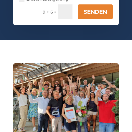
SENDEN
=
9 + 6